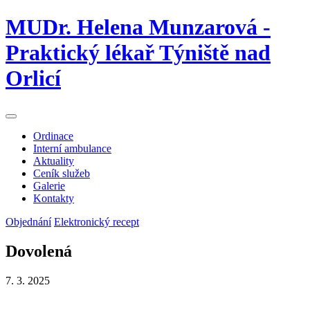
MUDr. Helena Munzarová -
Praktický lékař Týniště nad
Orlicí
Toggle navigation
Ordinace
Interní ambulance
Aktuality
Ceník služeb
Galerie
Kontakty
Objednání
Elektronický recept
Dovolená
7. 3. 2025